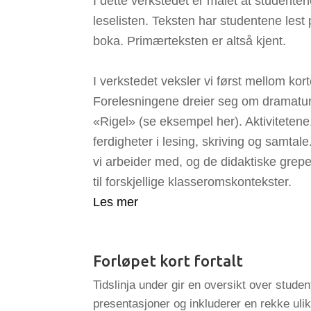
I dette verkstedet er målet at student
leselisten. Teksten har studentene lest 
boka. Primærteksten er altså kjent.
I verkstedet veksler vi først mellom kor
Forelesningene dreier seg om dramaturg
«Rigel» (se eksempel her). Aktivitetene
ferdigheter i lesing, skriving og samta
vi arbeider med, og de didaktiske grepe
til forskjellige klasseromskontekster.
Les mer
Forløpet kort fortalt
Tidslinja under gir en oversikt over stud
presentasjoner og inkluderer en rekke ulike