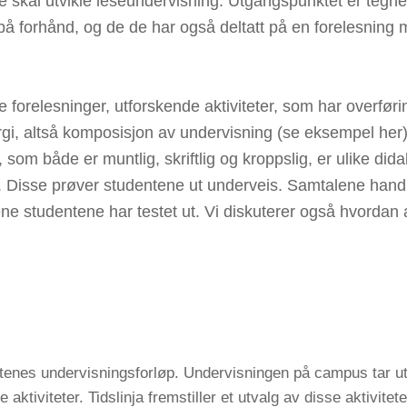
ene skal utvikle leseundervisning. Utgangspunktet er teg
på forhånd, og de de har også deltatt på en forelesning m
te forelesninger, utforskende aktiviteter, som har overfør
i, altså komposisjon av undervisning (se eksempel her),
, som både er muntlig, skriftlig og kroppslig, er ulike di
le. Disse prøver studentene ut underveis. Samtalene hand
ne studentene har testet ut. Vi diskuterer også hvordan 
entenes undervisningsforløp. Undervisningen på campus tar 
 aktiviteter. Tidslinja fremstiller et utvalg av disse aktivi