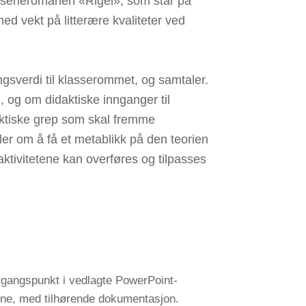
neserieromanen «Rigel», som står på
ed vekt på litterære kvaliteter ved
ingsverdi til klasserommet, og samtaler.
 og om didaktiske innganger til
daktiske grep som skal fremme
ler om å få et metablikk på den teorien
aktivitetene kan overføres og tilpasses
utgangspunkt i vedlagte PowerPoint-
tetene, med tilhørende dokumentasjon.