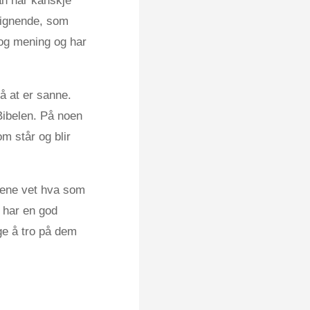
an har kanskje
lignende, som
 og mening og har
på at er sanne.
 Bibelen. På noen
m står og blir
stene vet hva som
e har en god
ge å tro på dem