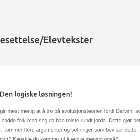
nesettelse/Elevtekster
 Den logiske løsningen!
gir mest menig at å tro på evolusjonsteorien fordi Darwin, s
, hadde folk med seg da han reiste rundt jorda. Dette gjør det
t kommer flere argumenter og setninger som beviser dette, 
 nytt? Kanskje du kommer til å endre mening også?