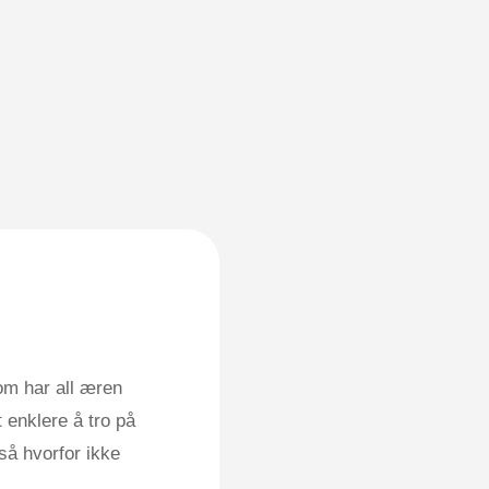
om har all æren
 enklere å tro på
så hvorfor ikke