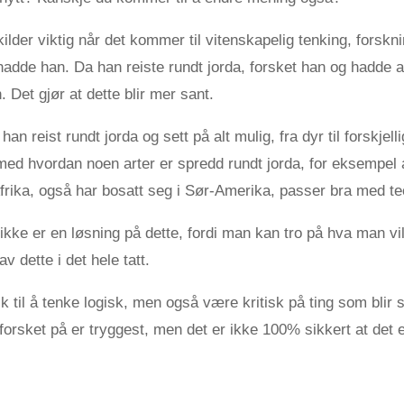
kilder viktig når det kommer til vitenskapelig tenking, forsk
hadde han. Da han reiste rundt jorda, forsket han og hadde 
et gjør at dette blir mer sant.
an reist rundt jorda og sett på alt mulig, fra dyr til forskjelli
 hvordan noen arter er spredd rundt jorda, for eksempel 
Afrika, også har bosatt seg i Sør-Amerika, passer bra med te
 ikke er en løsning på dette, fordi man kan tro på hva man vi
av dette i det hele tatt.
k til å tenke logisk, men også være kritisk på ting som blir s
forsket på er tryggest, men det er ikke 100% sikkert at det e