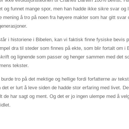
er ikke evolusjonsteorien til Charles Darwin 100% bevist. H
et og funnet mange spor, men han hadde ikke sikre svar og 
ye mening å tro på noen fra høyere makter som har gitt svar
generasjoner.
r i historiene i Bibelen, kan vi faktisk finne fysiske bevis 
pel dra til steder som finnes på ekte, som blir fortalt om i
 skrift og lignende som passer og henger sammen med det so
mens tekster.
 burde tro på det mektige og hellige fordi forfatterne av tek
 det er lurt å leve siden de hadde stor erfaring med livet. D
lt de har sagt og ment. Og det er jo ingen ulempe med å vel
idlet.