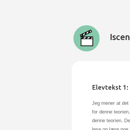
Isce
Elevtekst 1:
Jeg mener at det 
for denne teorien
denne teorien. De
lese og lære noe