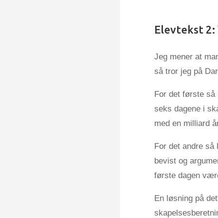
Elevtekst 2:
Jeg mener at man
så tror jeg på Da
For det første så
seks dagene i ska
med en milliard å
For det andre så 
bevist og argumen
første dagen væ
En løsning på det
skapelsesberetnin