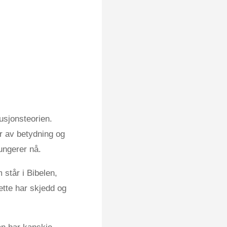
usjonsteorien.
er av betydning og
ungerer nå.
 står i Bibelen,
ette har skjedd og