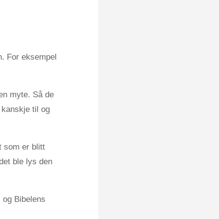
n. For eksempel
.
 en myte. Så de
kanskje til og
 som er blitt
det ble lys den
i og Bibelens