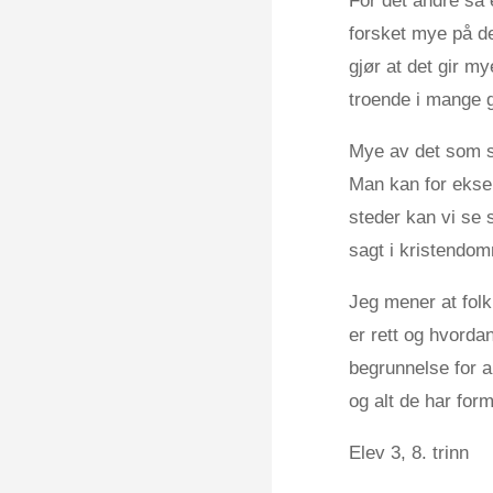
For det andre så 
forsket mye på d
gjør at det gir m
troende i mange 
Mye av det som stå
Man kan for eksem
steder kan vi se
sagt i kristendom
Jeg mener at folk
er rett og hvordan
begrunnelse for a
og alt de har form
Elev 3, 8. trinn