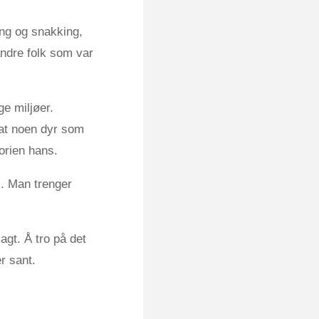
ning og snakking,
andre folk som var
ge miljøer.
at noen dyr som
orien hans.
l. Man trenger
agt. Å tro på det
r sant.