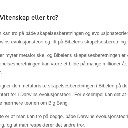
 Vitenskap eller tro?
 kan tro på både skapelsesberetningen og evolusjonsteorie
rwins evolusjonsteori og litt på Bibelens skapelsesberetning
 er myter metaforiske, og Bibelens skapelsesberetningen er
pelsesberetningen kan være et bilde på mange millioner år, 
r.
ligner den metaforiske skapelsesberetningen i Bibelen på det
tert for i Darwins evolusjonsteori. For eksempel kan det at 
re nærmere teorien om Big Bang.
te er at man kan tro på begge, både Darwins evolusjonsteor
g, og at man respekterer det andre tror.