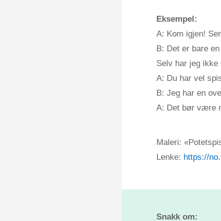
Eksempel:
A: Kom igjen! Se
B: Det er bare en
Selv har jeg ikke
A: Du har vel spi
B: Jeg har en ove
A: Det bør være n
Maleri: «Potetspi
Lenke:
https://no
Snakk om: