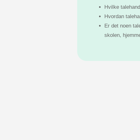
Hvilke talehan
Hvordan taleha
Er det noen tal
skolen, hjemme 