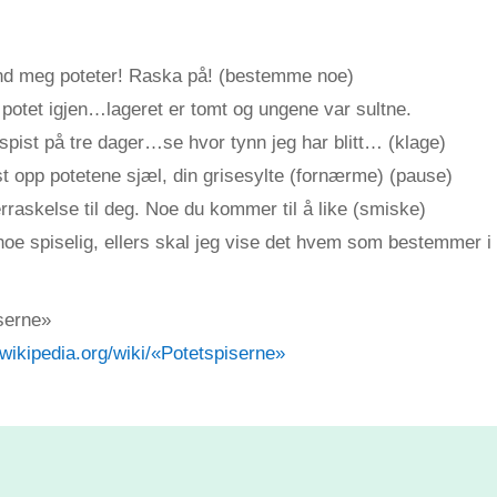
nd meg poteter! Raska på! (bestemme noe)
 potet igjen…lageret er tomt og ungene var sultne.
 spist på tre dager…se hvor tynn jeg har blitt… (klage)
st opp potetene sjæl, din grisesylte (fornærme) (pause)
rraskelse til deg. Noe du kommer til å like (smiske)
oe spiselig, ellers skal jeg vise det hvem som bestemmer i 
serne»
.wikipedia.org/wiki/«Potetspiserne»