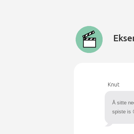
Ekse
Knut
Å sitte n
spiste is 