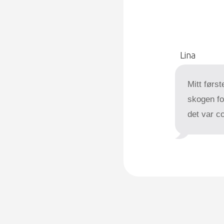
Lina
Mitt først
skogen fo
det var c