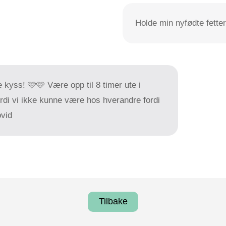
Holde min nyfødte fetter
e kyss! 🩷🩷 Være opp til 8 timer ute i
rdi vi ikke kunne være hos hverandre fordi
ovid
Tilbake