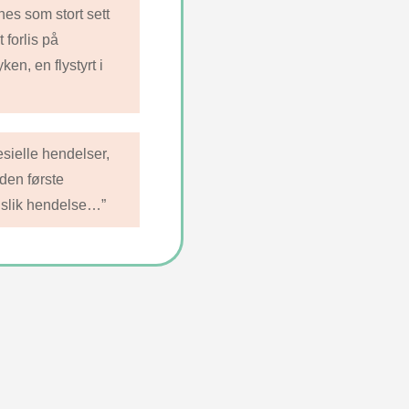
es som stort sett
 forlis på
ken, en flystyrt i
esielle hendelser,
den første
 slik hendelse…”