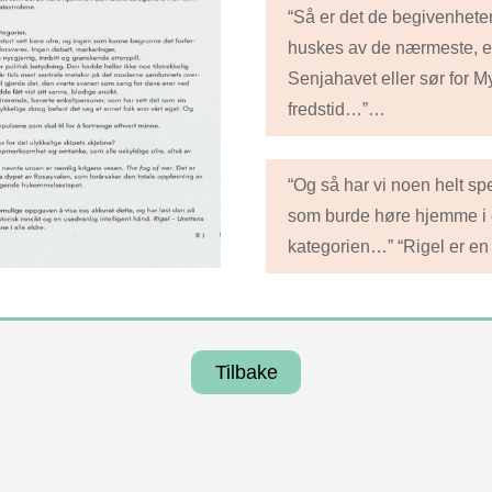
“Så er det de begivenheten
huskes av de nærmeste, et
Senjahavet eller sør for My
fredstid…”…
“Og så har vi noen helt sp
som burde høre hjemme i 
kategorien…” “Rigel er en
Tilbake