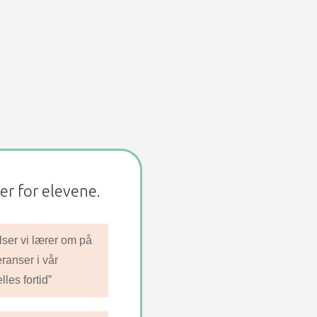
er for elevene.
lser vi lærer om på
ranser i vår
lles fortid”