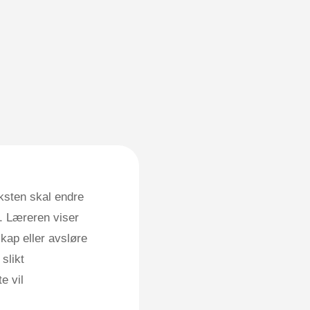
ksten skal endre
. Læreren viser
kap eller avsløre
slikt
e vil