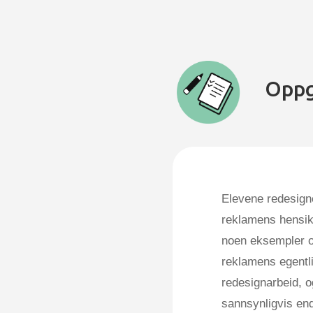
Oppg
Elevene redesigne
reklamens hensik
noen eksempler o
reklamens egentli
redesignarbeid, og
sannsynligvis en