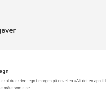
aver
tegn
skal du skrive tegn i margen på novellen «Alt det en app ik
e måte som sist: