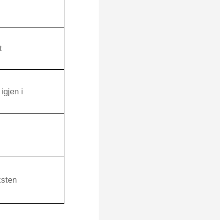
t
igjen i
ksten