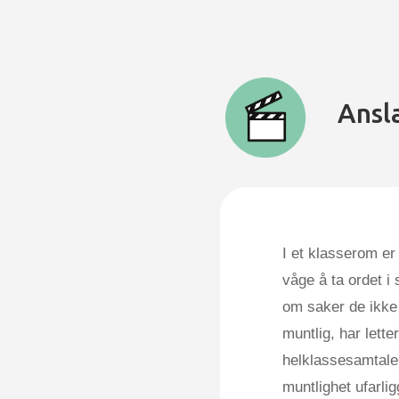
Ansl
I et klasserom er
våge å ta ordet i
om saker de ikke
muntlig, har lette
helklassesamtale
muntlighet ufarli