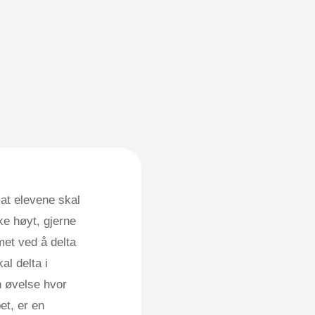
 at elevene skal
ke høyt, gjerne
et ved å delta
al delta i
 øvelse hvor
et, er en