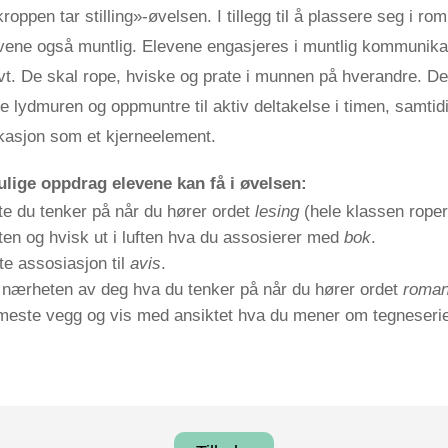
roppen tar stilling»-øvelsen. I tillegg til å plassere seg i ro
vene også muntlig. Elevene engasjeres i muntlig kommunika
t. De skal rope, hviske og prate i munnen på hverandre. De
e lydmuren og oppmuntre til aktiv deltakelse i timen, samtid
asjon som et kjerneelement.
lige oppdrag elevene kan få i øvelsen:
te du tenker på når du hører ordet
lesing
(hele klassen roper
ten og hvisk ut i luften hva du assosierer med
bok
.
te assosiasjon til
avis
.
 i nærheten av deg hva du tenker på når du hører ordet
roma
rmeste vegg og vis med ansiktet hva du mener om tegneserie