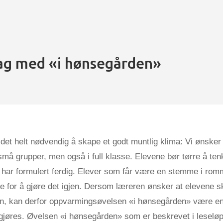
ag med «i hønsegården»
 det helt nødvendig å skape et godt muntlig klima: Vi ønsker
 små grupper, men også i full klasse. Elevene bør tørre å ten
 har formulert ferdig. Elever som får være en stemme i romm
re for å gjøre det igjen. Dersom læreren ønsker at elevene sk
n, kan derfor oppvarmingsøvelsen «i hønsegården» være en
ggjøres. Øvelsen «i hønsegården» som er beskrevet i leseløp