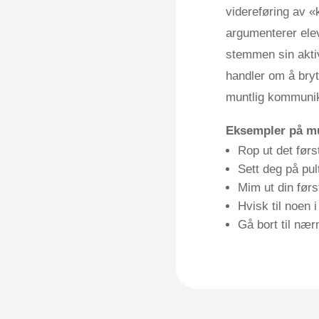
videreføring av «k
argumenterer ele
stemmen sin aktiv
handler om å bryt
muntlig kommunik
Eksempler på mu
Rop ut det førs
Sett deg på pul
Mim ut din førs
Hvisk til noen
Gå bort til næ