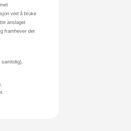
mmet
sjon ved å bruke
tte anslaget
ig framhever det
 samtidig).
n
.
r.