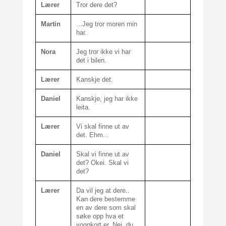
Lærer
Tror dere det?
Martin
...Jeg tror moren min
har.
Nora
Jeg tror ikke vi har
det i bilen.
Lærer
Kanskje det.
Daniel
Kanskje, jeg har ikke
leita.
Lærer
Vi skal finne ut av
det. Ehm...
Daniel
Skal vi finne ut av
det? Okei. Skal vi
det?
Lærer
Da vil jeg at dere..
Kan dere bestemme
en av dere som skal
søke opp hva et
vognkort er. Nei, du